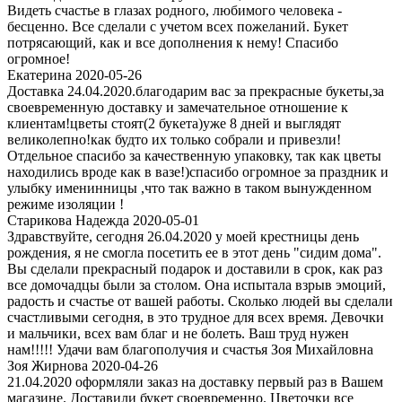
Видеть счастье в глазах родного, любимого человека -
бесценно. Все сделали с учетом всех пожеланий. Букет
потрясающий, как и все дополнения к нему! Спасибо
огромное!
Екатерина 2020-05-26
Доставка 24.04.2020.благодарим вас за прекрасные букеты,за
своевременную доставку и замечательное отношение к
клиентам!цветы стоят(2 букета)уже 8 дней и выглядят
великолепно!как будто их только собрали и привезли!
Отдельное спасибо за качественную упаковку, так как цветы
находились вроде как в вазе!)спасибо огромное за праздник и
улыбку именинницы ,что так важно в таком вынужденном
режиме изоляции !
Старикова Надежда 2020-05-01
Здравствуйте, сегодня 26.04.2020 у моей крестницы день
рождения, я не смогла посетить ее в этот день "сидим дома".
Вы сделали прекрасный подарок и доставили в срок, как раз
все домочадцы были за столом. Она испытала взрыв эмоций,
радость и счастье от вашей работы. Сколько людей вы сделали
счастливыми сегодня, в это трудное для всех время. Девочки
и мальчики, всех вам благ и не болеть. Ваш труд нужен
нам!!!!! Удачи вам благополучия и счастья Зоя Михайловна
Зоя Жирнова 2020-04-26
21.04.2020 оформляли заказ на доставку первый раз в Вашем
магазине. Доставили букет своевременно. Цветочки все