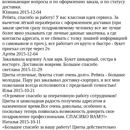
возникающие вопросы и по оформлению заказа, и по статусу
доставки.
Юлиана 2015-12-04
Ребята, спасибо за работу! У вас классная идея сервиса. За
вычетом лёгкой неразберихи с оформлением доставки (при
заказе цветов сразу поздравляемому человеку все же лучше
более явно указывать где личные данные заказчика, а где
контакты адресата, и не сбивать с толку лишней информацией
о самовывозе и проч.), все работает оч круто и быстро - букет
приехал сестре через 2ч
Артём 2015-12-04
Заказывала корзину Алая заря. Букет шикарный, сестра в
восторге. Доставили вовремя. Большое спасибо
светлана 2015-11-29
Цветы отличные, букеты стоят очень долго. Ребята - большие
молодцы. Пару раз заказывал доставку-сюрприз, и все мои
пожелания всегда исполняются с предельной точностью!
Илья 2015-10-21
«Огромное спасибо за оперативную работу сотрудников!
Цветы и шоколадная радость получены адресатом в
назначенное время.Все очень довольны, особенно я,
поскольку теперь появилась возможность доверить свое
поздравление профессионалам. СПАСИБО ВАМ!!!»
Наталья 2015-10-11
«Большое спасибо за вашу работу! Цветы действительно