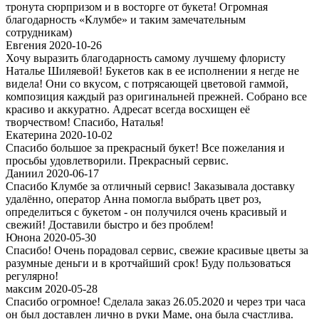
тронута сюрпризом и в восторге от букета! Огромная
благодарность «Клумбе» и таким замечательным
сотрудникам)
Евгения 2020-10-26
Хочу выразить благодарность самому лучшему флористу
Наталье Шиляевой! Букетов как в ее исполнении я негде не
видела! Они со вкусом, с потрясающей цветовой гаммой,
композиция каждый раз оригинальней прежней. Собрано все
красиво и аккуратно. Адресат всегда восхищен её
творчеством! Спасибо, Наталья!
Екатерина 2020-10-02
Спасибо большое за прекрасный букет! Все пожелания и
просьбы удовлетворили. Прекрасный сервис.
Даниил 2020-06-17
Спасибо Клумбе за отличный сервис! Заказывала доставку
удалённо, оператор Анна помогла выбрать цвет роз,
определиться с букетом - он получился очень красивый и
свежий! Доставили быстро и без проблем!
Юнона 2020-05-30
Спасибо! Очень порадовал сервис, свежие красивые цветы за
разумные деньги и в кротчайший срок! Буду пользоваться
регулярно!
максим 2020-05-28
Спасибо огромное! Сделала заказ 26.05.2020 и через три часа
он был доставлен лично в руки Маме, она была счастлива.