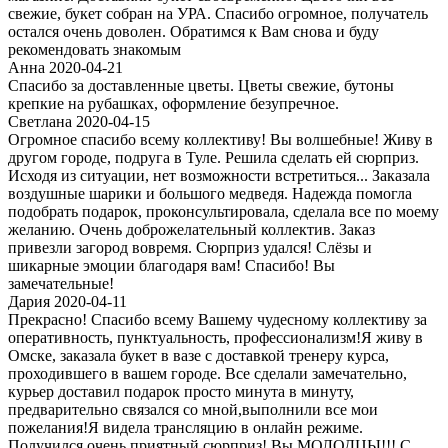
свежие, букет собран на УРА. Спасибо огромное, получатель
остался очень доволен. Обратимся к Вам снова и буду
рекомендовать знакомым
Анна 2020-04-21
Спасибо за доставленные цветы. Цветы свежие, бутоны
крепкие на рубашках, оформление безупречное.
Светлана 2020-04-15
Огромное спасибо всему коллективу! Вы волшебные! Живу в
другом городе, подруга в Туле. Решила сделать ей сюрприз.
Исходя из ситуации, нет возможности встретиться... Заказала
воздушные шарики и большого медведя. Надежда помогла
подобрать подарок, проконсультировала, сделала все по моему
желанию. Очень доброжелательный коллектив. Заказ
привезли загород вовремя. Сюрприз удался! Слёзы и
шикарные эмоции благодаря вам! Спасибо! Вы
замечательные!
Дария 2020-04-11
Прекрасно! Спасибо всему Вашему чудесному коллективу за
оперативность, пунктуальность, профессионализм!Я живу в
Омске, заказала букет в вазе с доставкой тренеру курса,
проходившего в вашем городе. Все сделали замечательно,
курьер доставил подарок просто минута в минуту,
предварительно связался со мной,выполнили все мои
пожелания!Я видела трансляцию в онлайн режиме.
Получился очень приятный сюрприз! Вы МОЛОДЦЫ!!! С