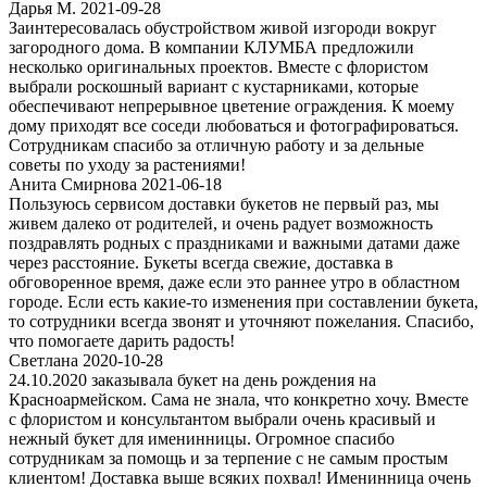
Дарья М. 2021-09-28
Заинтересовалась обустройством живой изгороди вокруг
загородного дома. В компании КЛУМБА предложили
несколько оригинальных проектов. Вместе с флористом
выбрали роскошный вариант с кустарниками, которые
обеспечивают непрерывное цветение ограждения. К моему
дому приходят все соседи любоваться и фотографироваться.
Сотрудникам спасибо за отличную работу и за дельные
советы по уходу за растениями!
Анита Смирнова 2021-06-18
Пользуюсь сервисом доставки букетов не первый раз, мы
живем далеко от родителей, и очень радует возможность
поздравлять родных с праздниками и важными датами даже
через расстояние. Букеты всегда свежие, доставка в
обговоренное время, даже если это раннее утро в областном
городе. Если есть какие-то изменения при составлении букета,
то сотрудники всегда звонят и уточняют пожелания. Спасибо,
что помогаете дарить радость!
Светлана 2020-10-28
24.10.2020 заказывала букет на день рождения на
Красноармейском. Сама не знала, что конкретно хочу. Вместе
с флористом и консультантом выбрали очень красивый и
нежный букет для именинницы. Огромное спасибо
сотрудникам за помощь и за терпение с не самым простым
клиентом! Доставка выше всяких похвал! Именинница очень