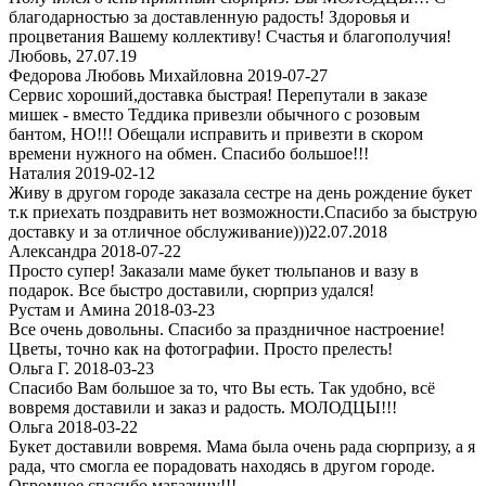
благодарностью за доставленную радость! Здоровья и
процветания Вашему коллективу! Счастья и благополучия!
Любовь, 27.07.19
Федорова Любовь Михайловна 2019-07-27
Сервис хороший,доставка быстрая! Перепутали в заказе
мишек - вместо Теддика привезли обычного с розовым
бантом, НО!!! Обещали исправить и привезти в скором
времени нужного на обмен. Спасибо большое!!!
Наталия 2019-02-12
Живу в другом городе заказала сестре на день рождение букет
т.к приехать поздравить нет возможности.Спасибо за быструю
доставку и за отличное обслуживание)))22.07.2018
Александра 2018-07-22
Просто супер! Заказали маме букет тюльпанов и вазу в
подарок. Все быстро доставили, сюрприз удался!
Рустам и Амина 2018-03-23
Все очень довольны. Спасибо за праздничное настроение!
Цветы, точно как на фотографии. Просто прелесть!
Ольга Г. 2018-03-23
Спасибо Вам большое за то, что Вы есть. Так удобно, всё
вовремя доставили и заказ и радость. МОЛОДЦЫ!!!
Ольга 2018-03-22
Букет доставили вовремя. Мама была очень рада сюрпризу, а я
рада, что смогла ее порадовать находясь в другом городе.
Огpомное спасибо магазину!!!