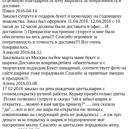
отдельную благодарность хочу выразить за оперативность в
доставке.
Павел 2016-04-14
Заказал супруге в подарок букет и шоколадку на годовщину
знакомства. Заказ был оформлен 11.04.2016. 12.04.2016 с 10
часов до 12 часов должны были доставить в офис... И
доставили :) Прекрасное настроение супруге и мне было
обеспечено на весь день!!! Спасибо огромное за
оперативность и точность в доставке!!! Все очень
понравилось.
Алексей 2016-04-12
Заказывала из Москвы на 8ое марта маме букет и
шарики.Доставили вовремя,ребята -обаятельные и с
творческим подходом.Букет шикарный, соответствует фото на
сайте,шарики тоже порадовали.Спасибо за приятные эмоции
в праздник!!!
Алена 2016-03-08
17 02 2016 заказал на день рождения цветы,шарик с
гелием,открытку ручной работы. Курьер привёз только цветы
.Позже позвонил супруге и сказал "ой я забыл шарик и
открытку.... можно я вам завтра привезу?"......она сказала
"да".....вот и всё ,ни шара ни открытки ни звонка с
извинениями на следующий день не дождались) ....я уж про
деньги за за открытку и шарик и подпорченное моё
настроение молчу. Спасибо за цветы,они порадовали жену.