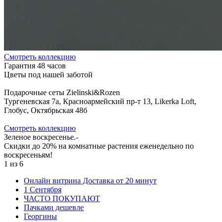
Cмотреть коллекцию
Гарантия 48 часов
Цветы под нашей заботой
Подарочные сеты Zielinski&Rozen
Тургеневская 7а, Красноармейский пр-т 13, Likerka Loft,
Глобус, Октябрьская 48б
Cмотреть коллекцию
Зеленое воскресенье.-
Скидки до 20% на комнатные растения еженедельно по
воскресеньям!
1
из
6
Онлайн витрина Доставка от 20 минут
1 Сентября
ЧАСТО ПОКУПАЮТ
Пачками дешевле
Георгины