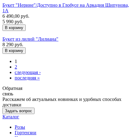
Букет "Нерине"/Доступно в Глобусе на Аркадия Шипунова,
1А
6 490,00 руб.
5 990 руб.
Букет из лилий "Лилиана"
8 290 руб.
1
2
следующая ›
последняя »
Обратная
связь
Расскажем об актуальных новинках и удобных способах
доставки
Задать вопрос
Каталог
Розы
Гортензии