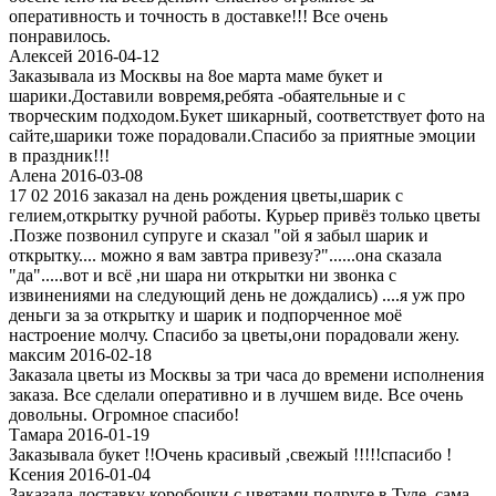
оперативность и точность в доставке!!! Все очень
понравилось.
Алексей 2016-04-12
Заказывала из Москвы на 8ое марта маме букет и
шарики.Доставили вовремя,ребята -обаятельные и с
творческим подходом.Букет шикарный, соответствует фото на
сайте,шарики тоже порадовали.Спасибо за приятные эмоции
в праздник!!!
Алена 2016-03-08
17 02 2016 заказал на день рождения цветы,шарик с
гелием,открытку ручной работы. Курьер привёз только цветы
.Позже позвонил супруге и сказал "ой я забыл шарик и
открытку.... можно я вам завтра привезу?"......она сказала
"да".....вот и всё ,ни шара ни открытки ни звонка с
извинениями на следующий день не дождались) ....я уж про
деньги за за открытку и шарик и подпорченное моё
настроение молчу. Спасибо за цветы,они порадовали жену.
максим 2016-02-18
Заказала цветы из Москвы за три часа до времени исполнения
заказа. Все сделали оперативно и в лучшем виде. Все очень
довольны. Огромное спасибо!
Тамара 2016-01-19
Заказывала букет !!Очень красивый ,свежый !!!!!спасибо !
Ксения 2016-01-04
Заказала доставку коробочки с цветами подруге в Туле, сама