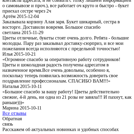
контакты адресата, и не сбивать с толку лишней информацией
о самовывозе и проч.), все работает оч круто и быстро - букет
приехал сестре через 2ч
Артём 2015-12-04
Заказывала корзину Алая заря. Букет шикарный, сестра в
восторге. Доставили вовремя. Большое спасибо
светлана 2015-11-29
Цветы отличные, букеты стоят очень долго. Ребята - большие
молодцы. Пару раз заказывал доставку-сюрприз, и все мои
пожелания всегда исполняются с предельной точностью!
Илья 2015-10-21
«Огромное спасибо за оперативную работу сотрудников!
Цветы и шоколадная радость получены адресатом в
назначенное время.Все очень довольны, особенно я,
поскольку теперь появилась возможность доверить свое
поздравление профессионалам. СПАСИБО ВАМ!!!»
Наталья 2015-10-11
«Большое спасибо за вашу работу! Цветы действительно
свежие, 4-й день, ни одна из 21 розы не завяла!!! И пахнут, как
раньше)))»
Марина 2015-10-11
Все отзывы
Обратная
связь
Расскажем об актуальных новинках и удобных способах