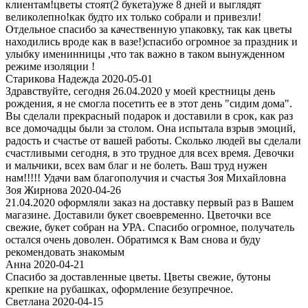
клиентам!цветы стоят(2 букета)уже 8 дней и выглядят
великолепно!как будто их только собрали и привезли!
Отдельное спасибо за качественную упаковку, так как цветы
находились вроде как в вазе!)спасибо огромное за праздник и
улыбку именинницы ,что так важно в таком вынужденном
режиме изоляции !
Старикова Надежда 2020-05-01
Здравствуйте, сегодня 26.04.2020 у моей крестницы день
рождения, я не смогла посетить ее в этот день "сидим дома".
Вы сделали прекрасный подарок и доставили в срок, как раз
все домочадцы были за столом. Она испытала взрыв эмоций,
радость и счастье от вашей работы. Сколько людей вы сделали
счастливыми сегодня, в это трудное для всех время. Девочки
и мальчики, всех вам благ и не болеть. Ваш труд нужен
нам!!!!! Удачи вам благополучия и счастья Зоя Михайловна
Зоя Жирнова 2020-04-26
21.04.2020 оформляли заказ на доставку первый раз в Вашем
магазине. Доставили букет своевременно. Цветочки все
свежие, букет собран на УРА. Спасибо огромное, получатель
остался очень доволен. Обратимся к Вам снова и буду
рекомендовать знакомым
Анна 2020-04-21
Спасибо за доставленные цветы. Цветы свежие, бутоны
крепкие на рубашках, оформление безупречное.
Светлана 2020-04-15