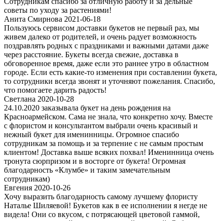
Сотрудникам спасибо за отличную работу и за дельные
советы по уходу за растениями!
Анита Смирнова 2021-06-18
Пользуюсь сервисом доставки букетов не первый раз, мы
живем далеко от родителей, и очень радует возможность
поздравлять родных с праздниками и важными датами даже
через расстояние. Букеты всегда свежие, доставка в
обговоренное время, даже если это раннее утро в областном
городе. Если есть какие-то изменения при составлении букета,
то сотрудники всегда звонят и уточняют пожелания. Спасибо,
что помогаете дарить радость!
Светлана 2020-10-28
24.10.2020 заказывала букет на день рождения на
Красноармейском. Сама не знала, что конкретно хочу. Вместе
с флористом и консультантом выбрали очень красивый и
нежный букет для именинницы. Огромное спасибо
сотрудникам за помощь и за терпение с не самым простым
клиентом! Доставка выше всяких похвал! Именинница очень
тронута сюрпризом и в восторге от букета! Огромная
благодарность «Клумбе» и таким замечательным
сотрудникам)
Евгения 2020-10-26
Хочу выразить благодарность самому лучшему флористу
Наталье Шиляевой! Букетов как в ее исполнении я негде не
видела! Они со вкусом, с потрясающей цветовой гаммой,