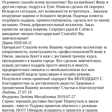
Огромное спасибо всему коллективу! Вы волшебные! Живу в
другом городе, подруга в Туле. Решила сделать ей сюрприз.
Исходя из ситуации, нет возможности встретиться... Заказала
воздушные шарики и большого медведя. Надежда помогла
подобрать подарок, проконсультировала, сделала все по моему
желанию. Очень доброжелательный коллектив. Заказ
привезли загород вовремя. Сюрприз удался! Слёзы и
шикарные эмоции благодаря вам! Спасибо! Вы
замечательные!
Дария 2020-04-11
Прекрасно! Спасибо всему Вашему чудесному коллективу за
оперативность, пунктуальность, профессионализм!Я живу в
Омске, заказала букет в вазе с доставкой тренеру курса,
проходившего в вашем городе. Все сделали замечательно,
курьер доставил подарок просто минута в минуту,
предварительно связался со мной,выполнили все мои
пожелания!Я видела трансляцию в онлайн режиме.
Получился очень приятный сюрприз! Вы МОЛОДЦЫ!!! С
благодарностью за доставленную радость! Здоровья и
процветания Вашему коллективу! Счастья и благополучия!
Любовь, 27.07.19
Федорова Любовь Михайловна 2019-07-27
Сервис хороший,доставка быстрая! Перепутали в заказе
мишек - вместо Теддика привезли обычного с розовым
бантом, НО!!! Обещали исправить и привезти в скором