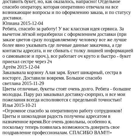
доставить букет, но, как оказалось, напрасно! Отдельное
спасибо оператору, которая оперативно отвечала на все
возникающие вопросы и по оформлению заказа, и по статусу
доставки.
Юлиана 2015-12-04
Ребята, спасибо за работу! У вас классная идея сервиса. За
вычетом лёгкой неразберихи с оформлением доставки (при
заказе цветов сразу поздравляемому человеку все же лучше
более явно указывать где личные данные заказчика, а где
контакты адресата, и не сбивать с толку лишней информацией
о самовывозе и проч.), все работает оч круто и быстро - букет
приехал сестре через 2ч
Артём 2015-12-04
Заказывала корзину Алая заря. Букет шикарный, сестра в
восторге. Доставили вовремя. Большое спасибо
светлана 2015-11-29
Цветы отличные, букеты стоят очень долго. Ребята - большие
молодцы. Пару раз заказывал доставку-сюрприз, и все мои
пожелания всегда исполняются с предельной точностью!
Илья 2015-10-21
«Огромное спасибо за оперативную работу сотрудников!
Цветы и шоколадная радость получены адресатом в
назначенное время.Все очень довольны, особенно я,
поскольку теперь появилась возможность доверить свое
поздравление профессионалам. СПАСИБО ВАМ!!!»