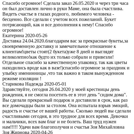
Спасибо огромное! Сделала заказ 26.05.2020 и через три часа
он был доставлен лично в руки Маме, она была счастлива.
Видеть счастье в глазах родного, любимого человека -
бесценно. Все сделали с учетом всех пожеланий. Букет
потрясающий, как и все дополнения к нему! Спасибо
огромное!
Екатерина 2020-05-26
Доставка 24.04.2020.благодарим вас за прекрасные букеты,за
своевременную доставку и замечательное отношение к
клиентам!цветы стоят(2 букета)уже 8 дней и выглядят
великолепно!как будто их только собрали и привезли!
Отдельное спасибо за качественную упаковку, так как цветы
находились вроде как в вазе!)спасибо огромное за праздник и
улыбку именинницы ,что так важно в таком вынужденном
режиме изоляции !
Старикова Надежда 2020-05-01
Здравствуйте, сегодня 26.04.2020 у моей крестницы день
рождения, я не смогла посетить ее в этот день "сидим дома".
Вы сделали прекрасный подарок и доставили в срок, как раз
все домочадцы были за столом. Она испытала взрыв эмоций,
радость и счастье от вашей работы. Сколько людей вы сделали
счастливыми сегодня, в это трудное для всех время. Девочки
и мальчики, всех вам благ и не болеть. Ваш труд нужен
нам!!!!! Удачи вам благополучия и счастья Зоя Михайловна
Зоя Жирнова 2020-04-26