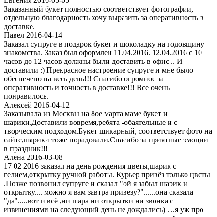
Евгения 2016-05-05
Заказанный букет полностью соответствует фотографии,
отдельную благодарность хочу выразить за оперативность в
доставке.
Павел 2016-04-14
Заказал супруге в подарок букет и шоколадку на годовщину
знакомства. Заказ был оформлен 11.04.2016. 12.04.2016 с 10
часов до 12 часов должны были доставить в офис... И
доставили :) Прекрасное настроение супруге и мне было
обеспечено на весь день!!! Спасибо огромное за
оперативность и точность в доставке!!! Все очень
понравилось.
Алексей 2016-04-12
Заказывала из Москвы на 8ое марта маме букет и
шарики.Доставили вовремя,ребята -обаятельные и с
творческим подходом.Букет шикарный, соответствует фото на
сайте,шарики тоже порадовали.Спасибо за приятные эмоции
в праздник!!!
Алена 2016-03-08
17 02 2016 заказал на день рождения цветы,шарик с
гелием,открытку ручной работы. Курьер привёз только цветы
.Позже позвонил супруге и сказал "ой я забыл шарик и
открытку.... можно я вам завтра привезу?"......она сказала
"да".....вот и всё ,ни шара ни открытки ни звонка с
извинениями на следующий день не дождались) ....я уж про