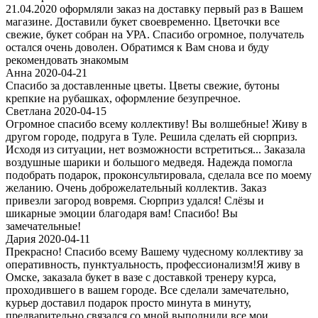
21.04.2020 оформляли заказ на доставку первый раз в Вашем
магазине. Доставили букет своевременно. Цветочки все
свежие, букет собран на УРА. Спасибо огромное, получатель
остался очень доволен. Обратимся к Вам снова и буду
рекомендовать знакомым
Анна 2020-04-21
Спасибо за доставленные цветы. Цветы свежие, бутоны
крепкие на рубашках, оформление безупречное.
Светлана 2020-04-15
Огромное спасибо всему коллективу! Вы волшебные! Живу в
другом городе, подруга в Туле. Решила сделать ей сюрприз.
Исходя из ситуации, нет возможности встретиться... Заказала
воздушные шарики и большого медведя. Надежда помогла
подобрать подарок, проконсультировала, сделала все по моему
желанию. Очень доброжелательный коллектив. Заказ
привезли загород вовремя. Сюрприз удался! Слёзы и
шикарные эмоции благодаря вам! Спасибо! Вы
замечательные!
Дария 2020-04-11
Прекрасно! Спасибо всему Вашему чудесному коллективу за
оперативность, пунктуальность, профессионализм!Я живу в
Омске, заказала букет в вазе с доставкой тренеру курса,
проходившего в вашем городе. Все сделали замечательно,
курьер доставил подарок просто минута в минуту,
предварительно связался со мной,выполнили все мои