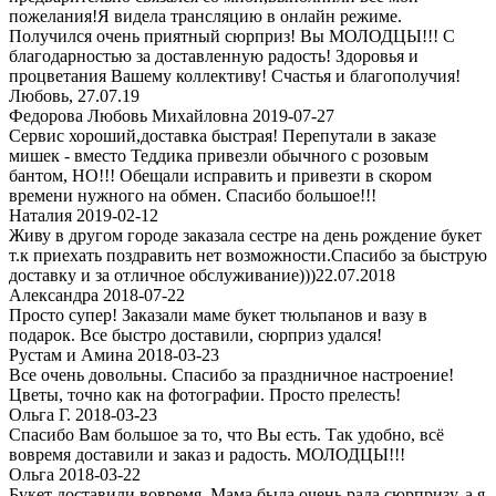
пожелания!Я видела трансляцию в онлайн режиме.
Получился очень приятный сюрприз! Вы МОЛОДЦЫ!!! С
благодарностью за доставленную радость! Здоровья и
процветания Вашему коллективу! Счастья и благополучия!
Любовь, 27.07.19
Федорова Любовь Михайловна 2019-07-27
Сервис хороший,доставка быстрая! Перепутали в заказе
мишек - вместо Теддика привезли обычного с розовым
бантом, НО!!! Обещали исправить и привезти в скором
времени нужного на обмен. Спасибо большое!!!
Наталия 2019-02-12
Живу в другом городе заказала сестре на день рождение букет
т.к приехать поздравить нет возможности.Спасибо за быструю
доставку и за отличное обслуживание)))22.07.2018
Александра 2018-07-22
Просто супер! Заказали маме букет тюльпанов и вазу в
подарок. Все быстро доставили, сюрприз удался!
Рустам и Амина 2018-03-23
Все очень довольны. Спасибо за праздничное настроение!
Цветы, точно как на фотографии. Просто прелесть!
Ольга Г. 2018-03-23
Спасибо Вам большое за то, что Вы есть. Так удобно, всё
вовремя доставили и заказ и радость. МОЛОДЦЫ!!!
Ольга 2018-03-22
Букет доставили вовремя. Мама была очень рада сюрпризу, а я