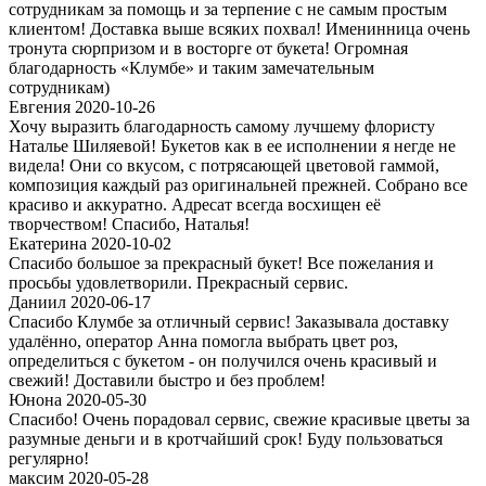
сотрудникам за помощь и за терпение с не самым простым
клиентом! Доставка выше всяких похвал! Именинница очень
тронута сюрпризом и в восторге от букета! Огромная
благодарность «Клумбе» и таким замечательным
сотрудникам)
Евгения 2020-10-26
Хочу выразить благодарность самому лучшему флористу
Наталье Шиляевой! Букетов как в ее исполнении я негде не
видела! Они со вкусом, с потрясающей цветовой гаммой,
композиция каждый раз оригинальней прежней. Собрано все
красиво и аккуратно. Адресат всегда восхищен её
творчеством! Спасибо, Наталья!
Екатерина 2020-10-02
Спасибо большое за прекрасный букет! Все пожелания и
просьбы удовлетворили. Прекрасный сервис.
Даниил 2020-06-17
Спасибо Клумбе за отличный сервис! Заказывала доставку
удалённо, оператор Анна помогла выбрать цвет роз,
определиться с букетом - он получился очень красивый и
свежий! Доставили быстро и без проблем!
Юнона 2020-05-30
Спасибо! Очень порадовал сервис, свежие красивые цветы за
разумные деньги и в кротчайший срок! Буду пользоваться
регулярно!
максим 2020-05-28