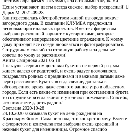
поэтому обращаемся в «Клумбу» за оптовыми закупками.
Цены устраивают, цветы всегда свежие, выбор прекрасный! 
Дарья М. 2021-09-28
Заинтересовалась обустройством живой изгороди вокруг
загородного дома. В компании КЛУМБА предложили
несколько оригинальных проектов. Вместе с флористом
выбрали роскошный вариант с кустарниками, которые
обеспечивают непрерывное цветение ограждения. К моему
дому приходят все соседи любоваться и фотографироваться.
Сотрудникам спасибо за отличную работу и за дельные
советы по уходу за растениями!
Анита Смирнова 2021-06-18
Пользуюсь сервисом доставки букетов не первый раз, мы
живем далеко от родителей, и очень радует возможность
поздравлять родных с праздниками и важными датами даже
через расстояние. Букеты всегда свежие, доставка в
обговоренное время, даже если это раннее утро в областном
городе. Если есть какие-то изменения при составлении букета,
то сотрудники всегда звонят и уточняют пожелания. Спасибо,
что помогаете дарить радость!
Светлана 2020-10-28
24.10.2020 заказывала букет на день рождения на
Красноармейском. Сама не знала, что конкретно хочу. Вместе
с флористом и консультантом выбрали очень красивый и
нежный букет для именинницы. Огромное спасибо