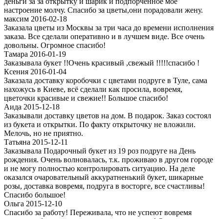
деньги за за открытку и шарик и подпорченное моё
настроение молчу. Спасибо за цветы,они порадовали жену.
максим 2016-02-18
Заказала цветы из Москвы за три часа до времени исполнения
заказа. Все сделали оперативно и в лучшем виде. Все очень
довольны. Огромное спасибо!
Тамара 2016-01-19
Заказывала букет !!Очень красивый ,свежый !!!!!спасибо !
Ксения 2016-01-04
Заказала доставку коробочки с цветами подруге в Туле, сама
нахожусь в Киеве, всё сделали как просила, вовремя,
цветочки красивые и свежие!! Большое спасибо!
Аида 2015-12-18
Заказывали доставку цветов на дом. В подарок. Заказ состоял
из букета и открытки. По факту открыточку не вложили.
Мелочь, но не приятно.
Татьяна 2015-12-11
Заказывала Подарочный букет из 19 роз подруге на День
рождения. Очень волновалась, т.к. проживаю в другом городе
и не могу полностью контролировать ситуацию. На деле
оказался очаровательный аккуратненький букет, шикарные
розы, доставка вовремя, подруга в восторге, все счастливы!
Спасибо большое!
Ольга 2015-12-10
Спасибо за работу! Переживала, что не успеют вовремя