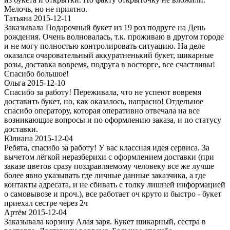
Мелочь, но не приятно.
Татьяна 2015-12-11
Заказывала Подарочный букет из 19 роз подруге на День
рождения. Очень волновалась, т.к. проживаю в другом городе
и не могу полностью контролировать ситуацию. На деле
оказался очаровательный аккуратненький букет, шикарные
розы, доставка вовремя, подруга в восторге, все счастливы!
Спасибо большое!
Ольга 2015-12-10
Спасибо за работу! Переживала, что не успеют вовремя
доставить букет, но, как оказалось, напрасно! Отдельное
спасибо оператору, которая оперативно отвечала на все
возникающие вопросы и по оформлению заказа, и по статусу
доставки.
Юлиана 2015-12-04
Ребята, спасибо за работу! У вас классная идея сервиса. За
вычетом лёгкой неразберихи с оформлением доставки (при
заказе цветов сразу поздравляемому человеку все же лучше
более явно указывать где личные данные заказчика, а где
контакты адресата, и не сбивать с толку лишней информацией
о самовывозе и проч.), все работает оч круто и быстро - букет
приехал сестре через 2ч
Артём 2015-12-04
Заказывала корзину Алая заря. Букет шикарный, сестра в