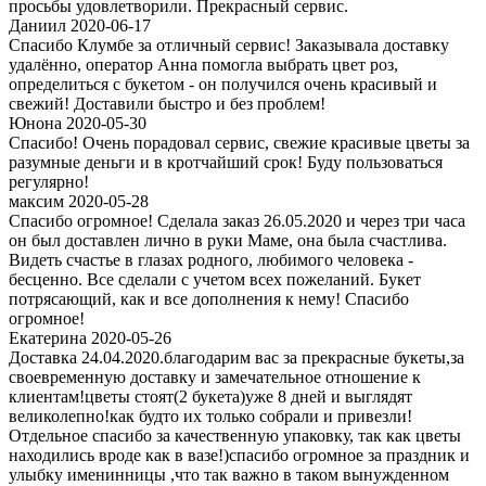
просьбы удовлетворили. Прекрасный сервис.
Даниил 2020-06-17
Спасибо Клумбе за отличный сервис! Заказывала доставку
удалённо, оператор Анна помогла выбрать цвет роз,
определиться с букетом - он получился очень красивый и
свежий! Доставили быстро и без проблем!
Юнона 2020-05-30
Спасибо! Очень порадовал сервис, свежие красивые цветы за
разумные деньги и в кротчайший срок! Буду пользоваться
регулярно!
максим 2020-05-28
Спасибо огромное! Сделала заказ 26.05.2020 и через три часа
он был доставлен лично в руки Маме, она была счастлива.
Видеть счастье в глазах родного, любимого человека -
бесценно. Все сделали с учетом всех пожеланий. Букет
потрясающий, как и все дополнения к нему! Спасибо
огромное!
Екатерина 2020-05-26
Доставка 24.04.2020.благодарим вас за прекрасные букеты,за
своевременную доставку и замечательное отношение к
клиентам!цветы стоят(2 букета)уже 8 дней и выглядят
великолепно!как будто их только собрали и привезли!
Отдельное спасибо за качественную упаковку, так как цветы
находились вроде как в вазе!)спасибо огромное за праздник и
улыбку именинницы ,что так важно в таком вынужденном