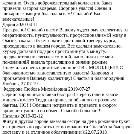
желанию. Очень доброжелательный коллектив. Заказ
привезли загород вовремя. Сюрприз удался! Слёзы и
шикарные эмоции благодаря вам! Спасибо! Вы
замечательные!
Дария 2020-04-11
Прекрасно! Спасибо всему Вашему чудесному коллективу за
оперативность, пунктуальность, профессионализм!Я живу в
Омске, заказала букет в вазе с доставкой тренеру курса,
проходившего в вашем городе. Все сделали замечательно,
курьер доставил подарок просто минута в минуту,
предварительно связался со мной,выполнили все мои
пожелания!Я видела трансляцию в онлайн режиме.
Получился очень приятный сюрприз! Вы МОЛОДЦЫ!!! С
благодарностью за доставленную радость! Здоровья и
процветания Вашему коллективу! Счастья и благополучия!
Любовь, 27.07.19
Федорова Любовь Михайловна 2019-07-27
Сервис хороший,доставка быстрая! Перепутали в заказе
мишек - вместо Теддика привезли обычного с розовым
бантом, НО!!! Обещали исправить и привезти в скором
времени нужного на обмен. Спасибо большое!!!
Наталия 2019-02-12
Живу в другом городе заказала сестре на день рождение букет
т.к приехать поздравить нет возможности.Спасибо за быструю
доставку и за отличное обслуживание)))22.07.2018