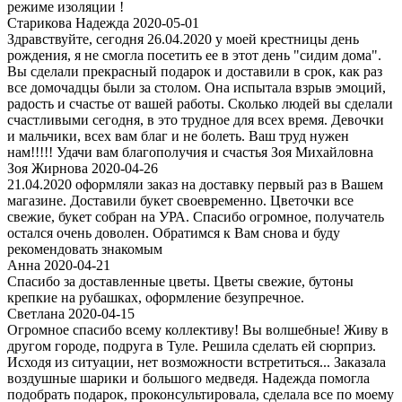
режиме изоляции !
Старикова Надежда 2020-05-01
Здравствуйте, сегодня 26.04.2020 у моей крестницы день
рождения, я не смогла посетить ее в этот день "сидим дома".
Вы сделали прекрасный подарок и доставили в срок, как раз
все домочадцы были за столом. Она испытала взрыв эмоций,
радость и счастье от вашей работы. Сколько людей вы сделали
счастливыми сегодня, в это трудное для всех время. Девочки
и мальчики, всех вам благ и не болеть. Ваш труд нужен
нам!!!!! Удачи вам благополучия и счастья Зоя Михайловна
Зоя Жирнова 2020-04-26
21.04.2020 оформляли заказ на доставку первый раз в Вашем
магазине. Доставили букет своевременно. Цветочки все
свежие, букет собран на УРА. Спасибо огромное, получатель
остался очень доволен. Обратимся к Вам снова и буду
рекомендовать знакомым
Анна 2020-04-21
Спасибо за доставленные цветы. Цветы свежие, бутоны
крепкие на рубашках, оформление безупречное.
Светлана 2020-04-15
Огромное спасибо всему коллективу! Вы волшебные! Живу в
другом городе, подруга в Туле. Решила сделать ей сюрприз.
Исходя из ситуации, нет возможности встретиться... Заказала
воздушные шарики и большого медведя. Надежда помогла
подобрать подарок, проконсультировала, сделала все по моему