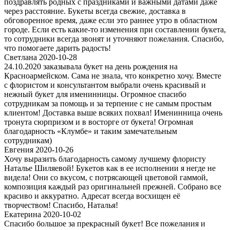
поздравлять родных с праздниками и важными датами даже
через расстояние. Букеты всегда свежие, доставка в
обговоренное время, даже если это раннее утро в областном
городе. Если есть какие-то изменения при составлении букета,
то сотрудники всегда звонят и уточняют пожелания. Спасибо,
что помогаете дарить радость!
Светлана 2020-10-28
24.10.2020 заказывала букет на день рождения на
Красноармейском. Сама не знала, что конкретно хочу. Вместе
с флористом и консультантом выбрали очень красивый и
нежный букет для именинницы. Огромное спасибо
сотрудникам за помощь и за терпение с не самым простым
клиентом! Доставка выше всяких похвал! Именинница очень
тронута сюрпризом и в восторге от букета! Огромная
благодарность «Клумбе» и таким замечательным
сотрудникам)
Евгения 2020-10-26
Хочу выразить благодарность самому лучшему флористу
Наталье Шиляевой! Букетов как в ее исполнении я негде не
видела! Они со вкусом, с потрясающей цветовой гаммой,
композиция каждый раз оригинальней прежней. Собрано все
красиво и аккуратно. Адресат всегда восхищен её
творчеством! Спасибо, Наталья!
Екатерина 2020-10-02
Спасибо большое за прекрасный букет! Все пожелания и