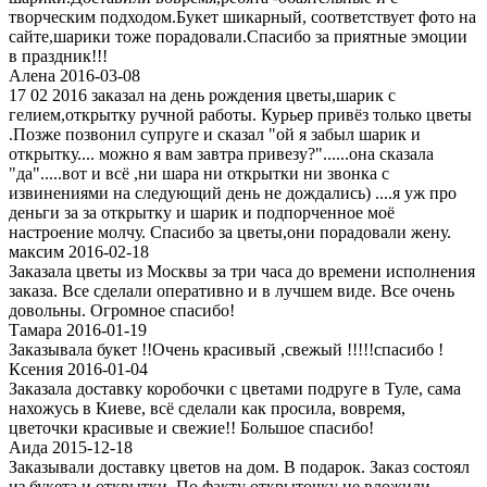
творческим подходом.Букет шикарный, соответствует фото на
сайте,шарики тоже порадовали.Спасибо за приятные эмоции
в праздник!!!
Алена 2016-03-08
17 02 2016 заказал на день рождения цветы,шарик с
гелием,открытку ручной работы. Курьер привёз только цветы
.Позже позвонил супруге и сказал "ой я забыл шарик и
открытку.... можно я вам завтра привезу?"......она сказала
"да".....вот и всё ,ни шара ни открытки ни звонка с
извинениями на следующий день не дождались) ....я уж про
деньги за за открытку и шарик и подпорченное моё
настроение молчу. Спасибо за цветы,они порадовали жену.
максим 2016-02-18
Заказала цветы из Москвы за три часа до времени исполнения
заказа. Все сделали оперативно и в лучшем виде. Все очень
довольны. Огромное спасибо!
Тамара 2016-01-19
Заказывала букет !!Очень красивый ,свежый !!!!!спасибо !
Ксения 2016-01-04
Заказала доставку коробочки с цветами подруге в Туле, сама
нахожусь в Киеве, всё сделали как просила, вовремя,
цветочки красивые и свежие!! Большое спасибо!
Аида 2015-12-18
Заказывали доставку цветов на дом. В подарок. Заказ состоял
из букета и открытки. По факту открыточку не вложили.