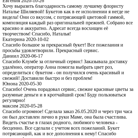
Евгения 2020-10-26
Хочу выразить благодарность самому лучшему флористу
Наталье Шиляевой! Букетов как в ее исполнении я негде не
видела! Они со вкусом, с потрясающей цветовой гаммой,
композиция каждый раз оригинальней прежней. Собрано все
красиво и аккуратно. Адресат всегда восхищен её
творчеством! Спасибо, Наталья!
Екатерина 2020-10-02
Спасибо большое за прекрасный букет! Все пожелания и
просьбы удовлетворили. Прекрасный сервис.
Даниил 2020-06-17
Спасибо Клумбе за отличный сервис! Заказывала доставку
удалённо, оператор Анна помогла выбрать цвет роз,
определиться с букетом - он получился очень красивый и
свежий! Доставили быстро и без проблем!
Юнона 2020-05-30
Спасибо! Очень порадовал сервис, свежие красивые цветы за
разумные деньги и в кротчайший срок! Буду пользоваться
регулярно!
максим 2020-05-28
Спасибо огромное! Сделала заказ 26.05.2020 и через три часа
он был доставлен лично в руки Маме, она была счастлива.
Видеть счастье в глазах родного, любимого человека -
бесценно. Все сделали с учетом всех пожеланий. Букет
потрясающий, как и все дополнения к нему! Спасибо