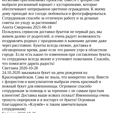
выбрали роскошный вариант с кустарниками, которые
обеспечивают непрерывное цветение ограждения. К моему
дому приходят все соседи любоваться и фотографироваться.
Сотрудникам спасибо за отличную работу и за дельные
советы по уходу за растениями!
Анита Смирнова 2021-06-18
Пользуюсь сервисом доставки букетов не первый раз, мы
живем далеко от родителей, и очень радует возможность
поздравлять родных с праздниками и важными датами даже
через расстояние. Букеты всегда свежие, доставка в
обговоренное время, даже если это раннее утро в областном
городе. Если есть какие-то изменения при составлении букета,
то сотрудники всегда звонят и уточняют пожелания. Спасибо,
что помогаете дарить радость!
Светлана 2020-10-28
24.10.2020 заказывала букет на день рождения на
Красноармейском. Сама не знала, что конкретно хочу. Вместе
с флористом и консультантом выбрали очень красивый и
нежный букет для именинницы. Огромное спасибо
сотрудникам за помощь и за терпение с не самым простым
клиентом! Доставка выше всяких похвал! Именинница очень
тронута сюрпризом и в восторге от букета! Огромная
благодарность «Клумбе» и таким замечательным
сотрудникам)