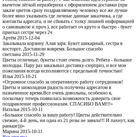
вычетом лёгкой неразберихи с оформлением доставки (при
заказе цветов сразу поздравляемому человеку все же лучше
более явно указывать где личные данные заказчика, а где
контакты адресата, и не сбивать с толку лишней информацией
о самовывозе и проч.), все работает оч круто и быстро - букет
приехал сестре через 2ч
Артём 2015-12-04
Заказывала корзину Алая заря. Букет шикарный, сестра в
восторге. Доставили вовремя. Большое спасибо
светлана 2015-11-29
Цветы отличные, букеты стоят очень долго. Ребята - большие
молодцы. Пару раз заказывал доставку-сюрприз, и все мои
пожелания всегда исполняются с предельной точностью!
Илья 2015-10-21
«Огромное спасибо за оперативную работу сотрудников!
Цветы и шоколадная радость получены адресатом в
назначенное время.Все очень довольны, особенно я,
поскольку теперь появилась возможность доверить свое
поздравление профессионалам. СПАСИБО ВАМ!!!»
Наталья 2015-10-11
«Большое спасибо за вашу работу! Цветы действительно
свежие, 4-й день, ни одна из 21 розы не завяла!!! И пахнут, как
раньше)))»
Марина 2015-10-11
Все отзывы