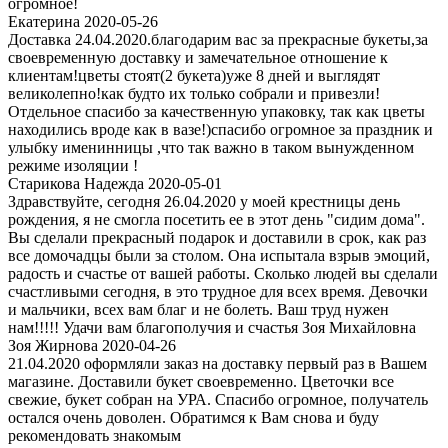
огромное!
Екатерина 2020-05-26
Доставка 24.04.2020.благодарим вас за прекрасные букеты,за
своевременную доставку и замечательное отношение к
клиентам!цветы стоят(2 букета)уже 8 дней и выглядят
великолепно!как будто их только собрали и привезли!
Отдельное спасибо за качественную упаковку, так как цветы
находились вроде как в вазе!)спасибо огромное за праздник и
улыбку именинницы ,что так важно в таком вынужденном
режиме изоляции !
Старикова Надежда 2020-05-01
Здравствуйте, сегодня 26.04.2020 у моей крестницы день
рождения, я не смогла посетить ее в этот день "сидим дома".
Вы сделали прекрасный подарок и доставили в срок, как раз
все домочадцы были за столом. Она испытала взрыв эмоций,
радость и счастье от вашей работы. Сколько людей вы сделали
счастливыми сегодня, в это трудное для всех время. Девочки
и мальчики, всех вам благ и не болеть. Ваш труд нужен
нам!!!!! Удачи вам благополучия и счастья Зоя Михайловна
Зоя Жирнова 2020-04-26
21.04.2020 оформляли заказ на доставку первый раз в Вашем
магазине. Доставили букет своевременно. Цветочки все
свежие, букет собран на УРА. Спасибо огромное, получатель
остался очень доволен. Обратимся к Вам снова и буду
рекомендовать знакомым