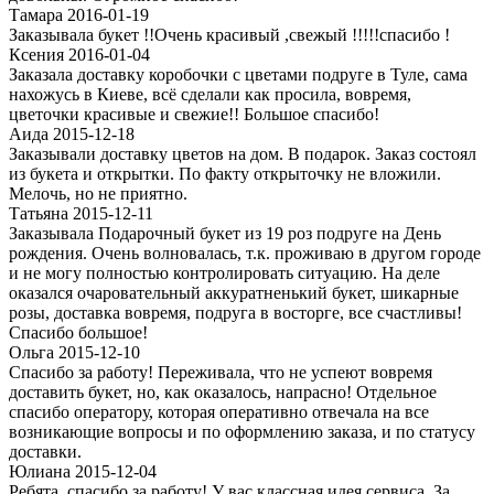
Тамара 2016-01-19
Заказывала букет !!Очень красивый ,свежый !!!!!спасибо !
Ксения 2016-01-04
Заказала доставку коробочки с цветами подруге в Туле, сама
нахожусь в Киеве, всё сделали как просила, вовремя,
цветочки красивые и свежие!! Большое спасибо!
Аида 2015-12-18
Заказывали доставку цветов на дом. В подарок. Заказ состоял
из букета и открытки. По факту открыточку не вложили.
Мелочь, но не приятно.
Татьяна 2015-12-11
Заказывала Подарочный букет из 19 роз подруге на День
рождения. Очень волновалась, т.к. проживаю в другом городе
и не могу полностью контролировать ситуацию. На деле
оказался очаровательный аккуратненький букет, шикарные
розы, доставка вовремя, подруга в восторге, все счастливы!
Спасибо большое!
Ольга 2015-12-10
Спасибо за работу! Переживала, что не успеют вовремя
доставить букет, но, как оказалось, напрасно! Отдельное
спасибо оператору, которая оперативно отвечала на все
возникающие вопросы и по оформлению заказа, и по статусу
доставки.
Юлиана 2015-12-04
Ребята, спасибо за работу! У вас классная идея сервиса. За