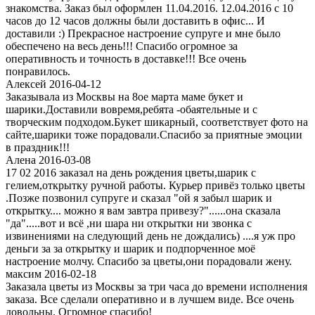
знакомства. Заказ был оформлен 11.04.2016. 12.04.2016 с 10
часов до 12 часов должны были доставить в офис... И
доставили :) Прекрасное настроение супруге и мне было
обеспечено на весь день!!! Спасибо огромное за
оперативность и точность в доставке!!! Все очень
понравилось.
Алексей 2016-04-12
Заказывала из Москвы на 8ое марта маме букет и
шарики.Доставили вовремя,ребята -обаятельные и с
творческим подходом.Букет шикарный, соответствует фото на
сайте,шарики тоже порадовали.Спасибо за приятные эмоции
в праздник!!!
Алена 2016-03-08
17 02 2016 заказал на день рождения цветы,шарик с
гелием,открытку ручной работы. Курьер привёз только цветы
.Позже позвонил супруге и сказал "ой я забыл шарик и
открытку.... можно я вам завтра привезу?"......она сказала
"да".....вот и всё ,ни шара ни открытки ни звонка с
извинениями на следующий день не дождались) ....я уж про
деньги за за открытку и шарик и подпорченное моё
настроение молчу. Спасибо за цветы,они порадовали жену.
максим 2016-02-18
Заказала цветы из Москвы за три часа до времени исполнения
заказа. Все сделали оперативно и в лучшем виде. Все очень
довольны. Огромное спасибо!