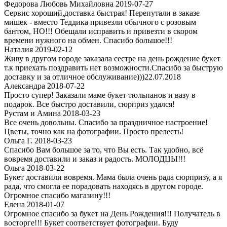
Федорова Любовь Михайловна 2019-07-27
Сервис хороший,доставка быстрая! Перепутали в заказе
мишек - вместо Теддика привезли обычного с розовым
бантом, НО!!! Обещали исправить и привезти в скором
времени нужного на обмен. Спасибо большое!!!
Наталия 2019-02-12
Живу в другом городе заказала сестре на день рождение букет
т.к приехать поздравить нет возможности.Спасибо за быструю
доставку и за отличное обслуживание)))22.07.2018
Александра 2018-07-22
Просто супер! Заказали маме букет тюльпанов и вазу в
подарок. Все быстро доставили, сюрприз удался!
Рустам и Амина 2018-03-23
Все очень довольны. Спасибо за праздничное настроение!
Цветы, точно как на фотографии. Просто прелесть!
Ольга Г. 2018-03-23
Спасибо Вам большое за то, что Вы есть. Так удобно, всё
вовремя доставили и заказ и радость. МОЛОДЦЫ!!!
Ольга 2018-03-22
Букет доставили вовремя. Мама была очень рада сюрпризу, а я
рада, что смогла ее порадовать находясь в другом городе.
Огpомное спасибо магазину!!!
Елена 2018-01-07
Огромное спасибо за букет на День Рождения!!! Получатель в
восторге!!! Букет соответствует фотографии. Буду