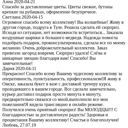
Анна 2020-04-21
Спасибо за доставленные цветы. Цветы свежие, бутоны
крепкие на рубашках, оформление безупречное.
Светлана 2020-04-15
Огромное спасибо всему коллективу! Вы волшебные! Живу в
другом городе, подруга в Туле. Решила сделать ей сюрприз.
Исходя из ситуации, нет возможности встретиться... Заказала
воздушные шарики и большого медведя. Надежда помогла
подобрать подарок, проконсультировала, сделала все по моему
желанию. Очень доброжелательный коллектив. Заказ
привезли загород вовремя. Сюрприз удался! Слёзы и
шикарные эмоции благодаря вам! Спасибо! Вы
замечательные!
Дария 2020-04-11
Прекрасно! Спасибо всему Вашему чудесному коллективу за
оперативность, пунктуальность, профессионализм!Я живу в
Омске, заказала букет в вазе с доставкой тренеру курса,
проходившего в вашем городе. Все сделали замечательно,
курьер доставил подарок просто минута в минуту,
предварительно связался со мной,выполнили все мои
пожелания!Я видела трансляцию в онлайн режиме.
Получился очень приятный сюрприз! Вы МОЛОДЦЫ!!! С
благодарностью за доставленную радость! Здоровья и
процветания Вашему коллективу! Счастья и благополучия!
Любовь, 27.07.19