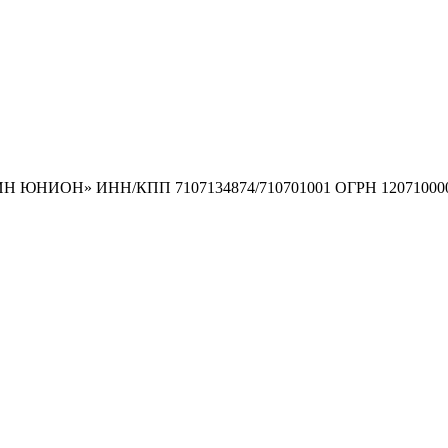
ГРИН ЮНИОН» ИНН/КПП 7107134874/710701001 ОГРН 12071000