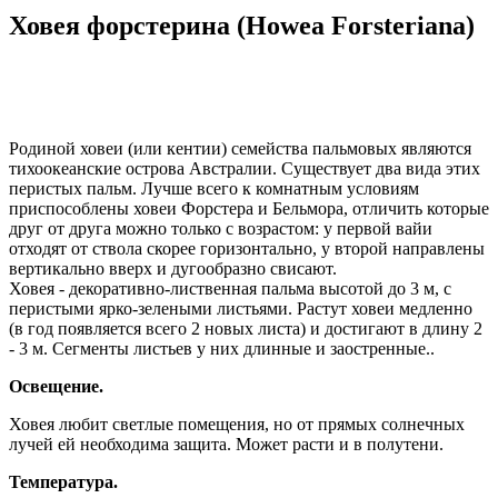
Ховея форстерина (Howea Forsteriana)
Родиной ховеи (или кентии) семейства пальмовых являются
тихоокеанские острова Австралии. Существует два вида этих
перистых пальм. Лучше всего к комнатным условиям
приспособлены ховеи Форстера и Бельмора, отличить которые
друг от друга можно только с возрастом: у первой вайи
отходят от ствола скорее горизонтально, у второй направлены
вертикально вверх и дугообразно свисают.
Ховея - декоративно-лиственная пальма высотой до 3 м, с
перистыми ярко-зелеными листьями. Растут ховеи медленно
(в год появляется всего 2 новых листа) и достигают в длину 2
- 3 м. Сегменты листьев у них длинные и заостренные..
Освещение.
Ховея любит светлые помещения, но от прямых солнечных
лучей ей необходима защита. Может расти и в полутени.
Температура.