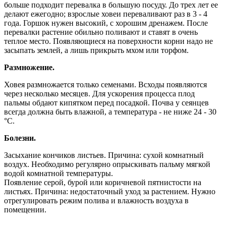
больше подходит перевалка в большую посуду. До трех лет ее
делают ежегодно; взрослые ховеи переваливают раз в 3 - 4
года. Горшок нужен высокий, с хорошим дренажем. После
перевалки растение обильно поливают и ставят в очень
теплое место. Появляющиеся на поверхности корни надо не
засыпать землей, а лишь прикрыть мхом или торфом.
Размножение.
Ховея размножается только семенами. Всходы появляются
через несколько месяцев. Для ускорения процесса плод
пальмы обдают кипятком перед посадкой. Почва у сеянцев
всегда должна быть влажной, а температура - не ниже 24 - 30
°С.
Болезни.
Засыхание кончиков листьев. Причина: сухой комнатный
воздух. Необходимо регулярно опрыскивать пальму мягкой
водой комнатной температуры.
Появление серой, бурой или коричневой пятнистости на
листьях. Причина: недостаточный уход за растением. Нужно
отрегулировать режим полива и влажность воздуха в
помещении.