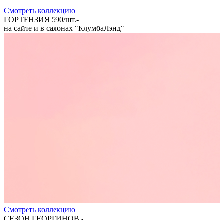
Cмотреть коллекцию
ГОРТЕНЗИЯ 590/шт.-
на сайте и в салонах "КлумбаЛэнд"
Cмотреть коллекцию
СЕЗОН ГЕОРГИНОВ.-