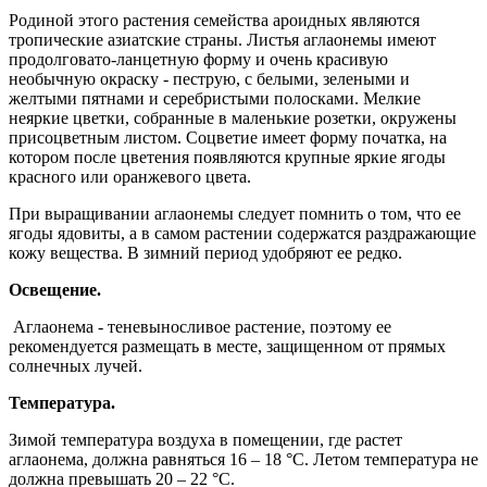
Родиной этого растения семейства ароидных являются
тропические азиатские страны. Листья аглаонемы имеют
продолговато-ланцетную форму и очень красивую
необычную окраску - пеструю, с белыми, зелеными и
желтыми пятнами и серебристыми полосками. Мелкие
неяркие цветки, собранные в маленькие розетки, окружены
присоцветным листом. Соцветие имеет форму початка, на
котором после цветения появляются крупные яркие ягоды
красного или оранжевого цвета.
При выращивании аглаонемы следует помнить о том, что ее
ягоды ядовиты, а в самом растении содержатся раздражающие
кожу вещества. В зимний период удобряют ее редко.
Освещение.
Аглаонема - теневыносливое растение, поэтому ее
рекомендуется размещать в месте, защищенном от прямых
солнечных лучей.
Температура.
Зимой температура воздуха в помещении, где растет
аглаонема, должна равняться 16 – 18 °С. Летом температура не
должна превышать 20 – 22 °С.