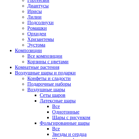
Гортензии
Диантусы
Ирисы
Лилии
Подсолнухи
Ромашки
Орхидеи
Хризантемы
Эустома
Композиции
Все композиции
Корзины с цветами
Комнатные растения
Воздушные шары и подарки
Конфеты и сладости
Подарочные наборы
Воздушные шары
Сеты шаров
Латексные шары
Все
Однотонные
Шары с рисунком
Фольгированные шары
Все
Звезды и сердца