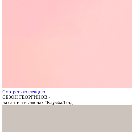
Cмотреть коллекцию
СЕЗОН ГЕОРГИНОВ.-
на сайте и в салонах "КлумбаЛэнд"