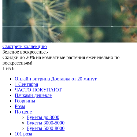
Cмотреть коллекцию
Зеленое воскресенье.-
Скидки до 20% на комнатные растения еженедельно по
воскресеньям!
1
из
6
Онлайн витрина Доставка от 20 минут
1 Сентября
ЧАСТО ПОКУПАЮТ
Пачками дешевле
Георгины
Розы
По цене
Букеты до 3000
Букеты 3000-5000
Букеты 5000-8000
101 роза