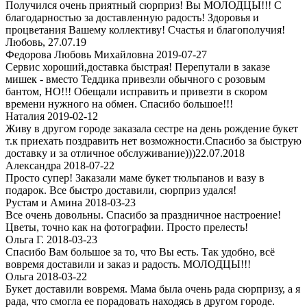
Получился очень приятный сюрприз! Вы МОЛОДЦЫ!!! С
благодарностью за доставленную радость! Здоровья и
процветания Вашему коллективу! Счастья и благополучия!
Любовь, 27.07.19
Федорова Любовь Михайловна 2019-07-27
Сервис хороший,доставка быстрая! Перепутали в заказе
мишек - вместо Теддика привезли обычного с розовым
бантом, НО!!! Обещали исправить и привезти в скором
времени нужного на обмен. Спасибо большое!!!
Наталия 2019-02-12
Живу в другом городе заказала сестре на день рождение букет
т.к приехать поздравить нет возможности.Спасибо за быструю
доставку и за отличное обслуживание)))22.07.2018
Александра 2018-07-22
Просто супер! Заказали маме букет тюльпанов и вазу в
подарок. Все быстро доставили, сюрприз удался!
Рустам и Амина 2018-03-23
Все очень довольны. Спасибо за праздничное настроение!
Цветы, точно как на фотографии. Просто прелесть!
Ольга Г. 2018-03-23
Спасибо Вам большое за то, что Вы есть. Так удобно, всё
вовремя доставили и заказ и радость. МОЛОДЦЫ!!!
Ольга 2018-03-22
Букет доставили вовремя. Мама была очень рада сюрпризу, а я
рада, что смогла ее порадовать находясь в другом городе.