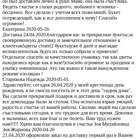
он был доставлен лично в руки Маме, она была счастлива.
Видеть счастье в глазах родного, любимого человека -
бесценно. Все сделали с учетом всех пожеланий. Букет
потрясающий, как и все дополнения к нему! Спасибо
огромное!
Екатерина 2020-05-26
Доставка 24.04.2020.благодарим вас за прекрасные букеты,за
своевременную доставку и замечательное отношение к
клиентам!цветы стоят(2 букета)уже 8 дней и выглядят
великолепно!как будто их только собрали и привезли!
Отдельное спасибо за качественную упаковку, так как цветы
находились вроде как в вазе!)спасибо огромное за праздник и
улыбку именинницы ,что так важно в таком вынужденном
режиме изоляции !
Старикова Надежда 2020-05-01
Здравствуйте, сегодня 26.04.2020 у моей крестницы день
рождения, я не смогла посетить ее в этот день "сидим дома".
Вы сделали прекрасный подарок и доставили в срок, как раз
все домочадцы были за столом. Она испытала взрыв эмоций,
радость и счастье от вашей работы. Сколько людей вы сделали
счастливыми сегодня, в это трудное для всех время. Девочки
и мальчики, всех вам благ и не болеть. Ваш труд нужен
нам!!!!! Удачи вам благополучия и счастья Зоя Михайловна
Зоя Жирнова 2020-04-26
21.04.2020 оформляли заказ на доставку первый раз в Вашем