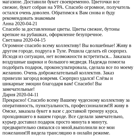
магазине. Доставили букет своевременно. Цветочки все
свежие, букет собран на УРА. Спасибо огромное, получатель
остался очень доволен. Обратимся к Вам снова и буду
рекомендовать знакомым
Анна 2020-04-21
Спасибо за доставленные цветы. Цветы свежие, бутоны
крепкие на рубашках, оформление безупречное.
Светлана 2020-04-15
Огромное спасибо всему коллективу! Вы волшебные! Живу в
другом городе, подруга в Туле. Решила сделать ей сюрприз.
Исходя из ситуации, нет возможности встретиться... Заказала
воздушные шарики и большого медведя. Надежда помогла
подобрать подарок, проконсультировала, сделала все по моему
желанию. Очень доброжелательный коллектив. Заказ
привезли загород вовремя. Сюрприз удался! Слёзы и
шикарные эмоции благодаря вам! Спасибо! Вы
замечательные!
Дария 2020-04-11
Прекрасно! Спасибо всему Вашему чудесному коллективу за
оперативность, пунктуальность, профессионализм!Я живу в
Омске, заказала букет в вазе с доставкой тренеру курса,
проходившего в вашем городе. Все сделали замечательно,
курьер доставил подарок просто минута в минуту,
предварительно связался со мной,выполнили все мои
пожелания!Я видела трансляцию в онлайн режиме.