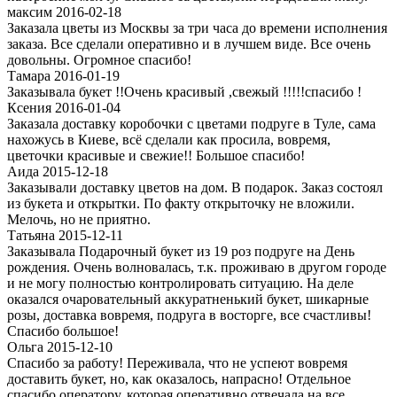
максим 2016-02-18
Заказала цветы из Москвы за три часа до времени исполнения
заказа. Все сделали оперативно и в лучшем виде. Все очень
довольны. Огромное спасибо!
Тамара 2016-01-19
Заказывала букет !!Очень красивый ,свежый !!!!!спасибо !
Ксения 2016-01-04
Заказала доставку коробочки с цветами подруге в Туле, сама
нахожусь в Киеве, всё сделали как просила, вовремя,
цветочки красивые и свежие!! Большое спасибо!
Аида 2015-12-18
Заказывали доставку цветов на дом. В подарок. Заказ состоял
из букета и открытки. По факту открыточку не вложили.
Мелочь, но не приятно.
Татьяна 2015-12-11
Заказывала Подарочный букет из 19 роз подруге на День
рождения. Очень волновалась, т.к. проживаю в другом городе
и не могу полностью контролировать ситуацию. На деле
оказался очаровательный аккуратненький букет, шикарные
розы, доставка вовремя, подруга в восторге, все счастливы!
Спасибо большое!
Ольга 2015-12-10
Спасибо за работу! Переживала, что не успеют вовремя
доставить букет, но, как оказалось, напрасно! Отдельное
спасибо оператору, которая оперативно отвечала на все