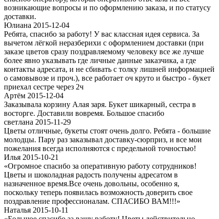
возникающие вопросы и по оформлению заказа, и по статусу
доставки.
Юлиана 2015-12-04
Ребята, спасибо за работу! У вас классная идея сервиса. За
вычетом лёгкой неразберихи с оформлением доставки (при
заказе цветов сразу поздравляемому человеку все же лучше
более явно указывать где личные данные заказчика, а где
контакты адресата, и не сбивать с толку лишней информацией
о самовывозе и проч.), все работает оч круто и быстро - букет
приехал сестре через 2ч
Артём 2015-12-04
Заказывала корзину Алая заря. Букет шикарный, сестра в
восторге. Доставили вовремя. Большое спасибо
светлана 2015-11-29
Цветы отличные, букеты стоят очень долго. Ребята - большие
молодцы. Пару раз заказывал доставку-сюрприз, и все мои
пожелания всегда исполняются с предельной точностью!
Илья 2015-10-21
«Огромное спасибо за оперативную работу сотрудников!
Цветы и шоколадная радость получены адресатом в
назначенное время.Все очень довольны, особенно я,
поскольку теперь появилась возможность доверить свое
поздравление профессионалам. СПАСИБО ВАМ!!!»
Наталья 2015-10-11
«Большое спасибо за вашу работу! Цветы действительно