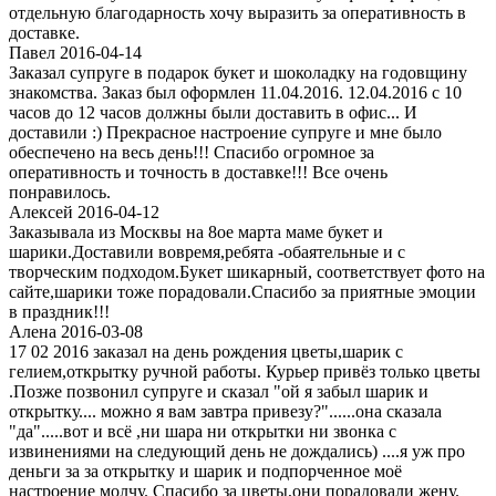
отдельную благодарность хочу выразить за оперативность в
доставке.
Павел 2016-04-14
Заказал супруге в подарок букет и шоколадку на годовщину
знакомства. Заказ был оформлен 11.04.2016. 12.04.2016 с 10
часов до 12 часов должны были доставить в офис... И
доставили :) Прекрасное настроение супруге и мне было
обеспечено на весь день!!! Спасибо огромное за
оперативность и точность в доставке!!! Все очень
понравилось.
Алексей 2016-04-12
Заказывала из Москвы на 8ое марта маме букет и
шарики.Доставили вовремя,ребята -обаятельные и с
творческим подходом.Букет шикарный, соответствует фото на
сайте,шарики тоже порадовали.Спасибо за приятные эмоции
в праздник!!!
Алена 2016-03-08
17 02 2016 заказал на день рождения цветы,шарик с
гелием,открытку ручной работы. Курьер привёз только цветы
.Позже позвонил супруге и сказал "ой я забыл шарик и
открытку.... можно я вам завтра привезу?"......она сказала
"да".....вот и всё ,ни шара ни открытки ни звонка с
извинениями на следующий день не дождались) ....я уж про
деньги за за открытку и шарик и подпорченное моё
настроение молчу. Спасибо за цветы,они порадовали жену.